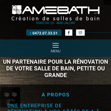
Amebath
Skip
to
-
content
Un
FAWETAY 23 - 4845 JALHAY
partenaire
pour
Rejoignez-
Rejoignez-
0472.07.33.51
nous
nous
MENU
la
sur
sur
Facebook
Instagram
PRINCIPAL
rénovation
MENU
de
UN PARTENAIRE POUR LA RÉNOVATION
ACCUEIL
votre
DE VOTRE SALLE DE BAIN, PETITE OU
salle
GRANDE
de
bain,
petite
A PROPOS
ou
UNE ENTREPRISE DE
grande