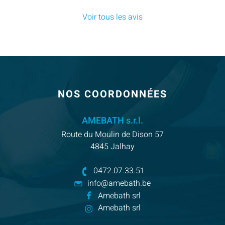
Voir tous les avis
PIED
NOS COORDONNÉES
DE
PAGE
AMEBATH s.r.l.
Route du Moulin de Dison 57
4845 Jalhay
0472.07.33.51
info@amebath.be
Amebath srl
Amebath srl