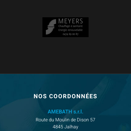
Logo
de
Meyers
PIED
NOS COORDONNÉES
DE
PAGE
AMEBATH s.r.l.
Route du Moulin de Dison 57
4845 Jalhay